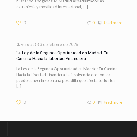
buscando abogados en Madrid especializados en
extranjería y movilidad internacional,
[…]
0
0
Read more
vero
at
3 de febrero de 2026
La Ley de la Segunda Oportunidad en Madrid: Tu
Camino Hacia la Libertad Financiera
La Ley de la Segunda Oportunidad en Madrid: Tu Camino
Hacia la Libertad Financiera La insolvencia económica
puede convertirse en una pesadilla que afecta todos los
[…]
0
0
Read more